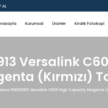
F AL
nasayfa
Kurumsal
Ürünler
Kiralık Fotokopi
913 Versalink C6
enta (Kırmızı) T
Xerox 106R03913 Versalink C600 High Capacity Magenta (K