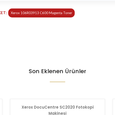
KET:
Xerox 106R03913 C600 Magenta Toner
Son Eklenen Ürünler
Xerox DocuCentre SC2020 Fotokopi
Makinesi