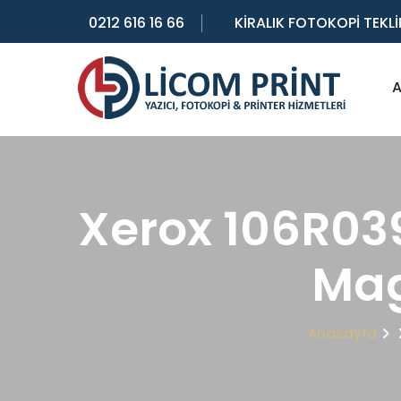
0212 616 16 66
KİRALIK FOTOKOPİ TEKLİ
A
Xerox 106R03
Mag
Anasayfa