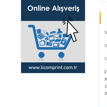
X
X
S
E
X
1
X